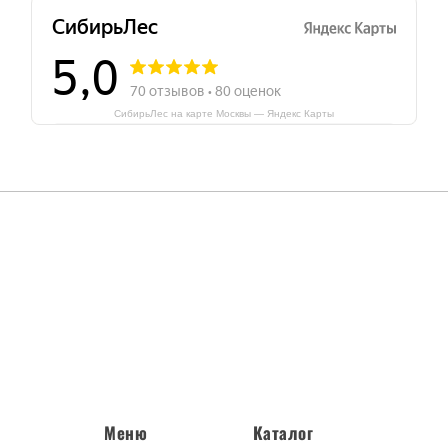
СибирьЛес на карте Москвы — Яндекс Карты
Undefined array key "log
dminstg/sibirles.ru/pu
hemes/theme/footer.php
Меню
Каталог