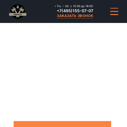
Пн. – Сб.: с 10:00 до 18:00
+7(495)155-07-07
ЗАКАЗАТЬ ЗВОНОК
КЛЕЙ ДЛЯ ПАРКЕТА
ГРУНТ
ФАНЕРА
Качество проверенное временем
Собственное
Гарантия до 20 лет.
Бесплатное хранение
производство