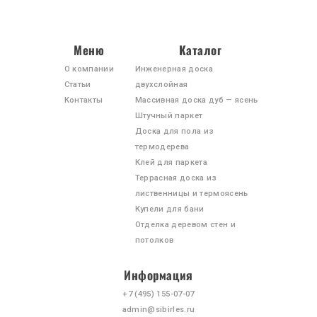
hemes/theme/footer.php
Меню
Каталог
О компании
Инженерная доска
Статьи
двухслойная
Контакты
Массивная доска дуб — ясень
Штучный паркет
Доска для пола из
термодерева
Клей для паркета
Террасная доска из
лиственницы и термоясень
Купели для бани
Отделка деревом стен и
потолков
Информация
+7 (495)
155-07-07
admin@sibirles.ru